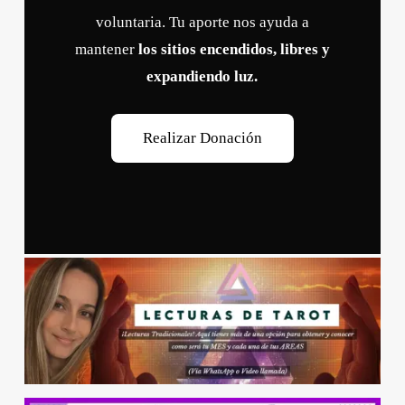
voluntaria. Tu aporte nos ayuda a
mantener
los sitios encendidos, libres y
expandiendo luz.
R
e
a
l
i
z
a
r
D
o
n
a
c
i
ó
n