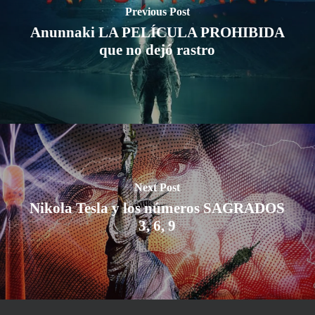
Previous Post
Anunnaki LA PELÍCULA PROHIBIDA
que no dejó rastro
Next Post
Nikola Tesla y los números SAGRADOS
3, 6, 9