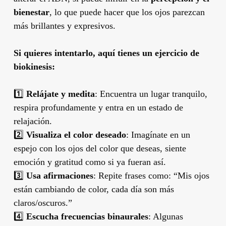
bienestar
, lo que puede hacer que los ojos parezcan
más brillantes y expresivos.
Si quieres intentarlo, aquí tienes un ejercicio de
biokinesis:
1️⃣
Relájate y medita
: Encuentra un lugar tranquilo,
respira profundamente y entra en un estado de
relajación.
2️⃣
Visualiza el color deseado
: Imagínate en un
espejo con los ojos del color que deseas, siente
emoción y gratitud como si ya fueran así.
3️⃣
Usa afirmaciones
: Repite frases como: “Mis ojos
están cambiando de color, cada día son más
claros/oscuros.”
4️⃣
Escucha frecuencias binaurales
: Algunas