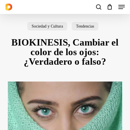
Men
Skip
to
search
Cart
Close
Cart
main
Sociedad y Cultura
Tendencias
content
BIOKINESIS, Cambiar el
color de los ojos:
¿Verdadero o falso?