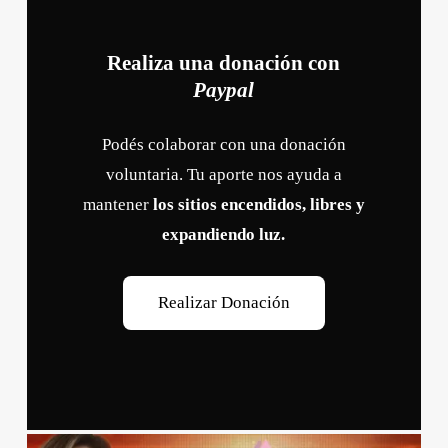
Realiza una donación con
Paypal
Podés colaborar con una donación
voluntaria. Tu aporte nos ayuda a
mantener
los sitios encendidos, libres y
expandiendo luz.
R
e
a
l
i
z
a
r
D
o
n
a
c
i
ó
n