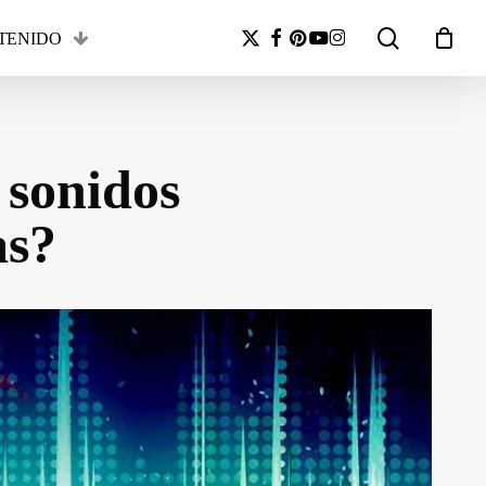
search
x-
facebook
pinterest
youtube
instagram
TENIDO
Close
twitter
Cart
sonidos
as?