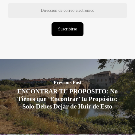
Dirección
de
correo
electrónico
Suscribirse
Previous Post
ENCONTRAR TU PROPOSITO: No
Tienes que ‘Encontrar’ tu Propósito:
Solo Debes Dejar de Huir de Esto