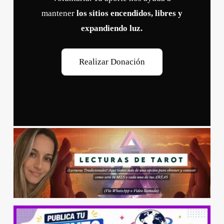
mantener
los sitios encendidos, libres y
expandiendo luz.
R
e
a
l
i
z
a
r
D
o
n
a
c
i
ó
n