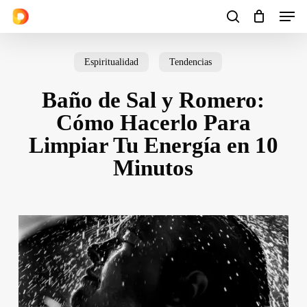
Men
Skip
to
search
Cart
Close
Cart
main
Espiritualidad
Tendencias
content
Baño de Sal y Romero:
Cómo Hacerlo Para
Limpiar Tu Energía en 10
Minutos