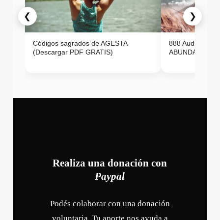
❮
❯
Códigos sagrados de AGESTA
888 Audio ON
(Descargar PDF GRATIS)
ABUNDANCIA E
Realiza una donación con
Paypal
Podés colaborar con una donación
voluntaria. Tu aporte nos ayuda a