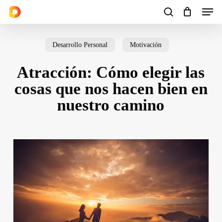
Men
Skip
to
search
Cart
Close
Cart
main
Desarrollo Personal
Motivación
content
Atracción: Cómo elegir las
cosas que nos hacen bien en
nuestro camino