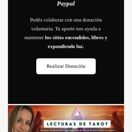
Paypal
Podés colaborar con una donación
voluntaria. Tu aporte nos ayuda a
mantener
los sitios encendidos, libres y
expandiendo luz.
R
e
a
l
i
z
a
r
D
o
n
a
c
i
ó
n