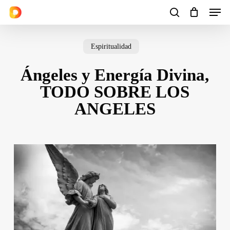
Men
Skip
to
search
Cart
Close
Cart
main
Espiritualidad
content
Ángeles y Energía Divina,
TODO SOBRE LOS
ANGELES