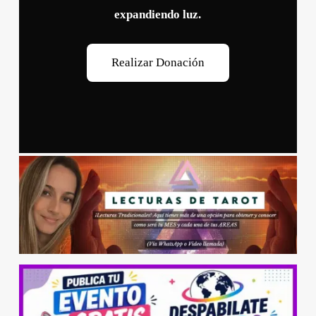
expandiendo luz.
R
e
a
l
i
z
a
r
D
o
n
a
c
i
ó
n