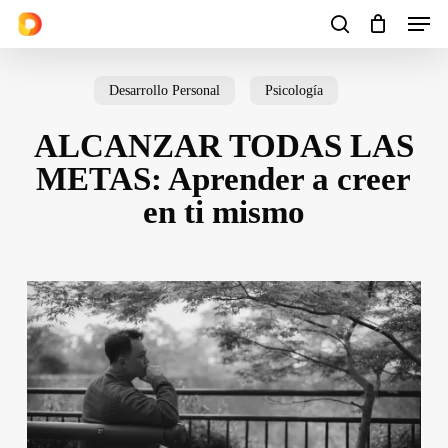
Men
Skip
to
search
Cart
Close
Cart
main
Desarrollo Personal
Psicología
content
ALCANZAR TODAS LAS
METAS: Aprender a creer
en ti mismo