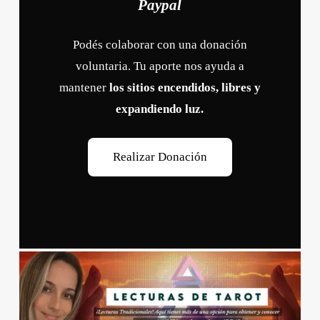
Paypal
Podés colaborar con una donación
voluntaria. Tu aporte nos ayuda a
mantener
los sitios encendidos, libres y
expandiendo luz.
R
e
a
l
i
z
a
r
D
o
n
a
c
i
ó
n