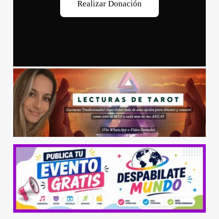
R
e
a
l
i
z
a
r
D
o
n
a
c
i
ó
n