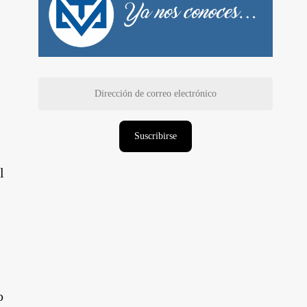
Dirección
de
correo
electrónico
Suscribirse
l
o