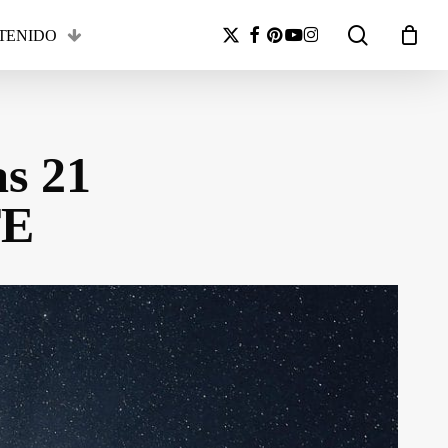
search
x-
facebook
pinterest
youtube
instagram
TENIDO
Close
twitter
Cart
as 21
E